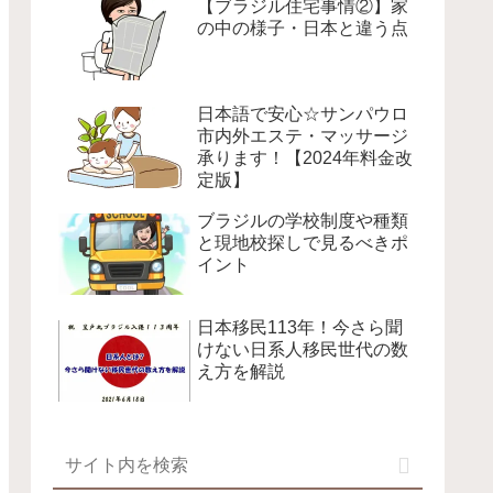
【ブラジル住宅事情②】家
の中の様子・日本と違う点
日本語で安心☆サンパウロ
市内外エステ・マッサージ
承ります！【2024年料金改
定版】
ブラジルの学校制度や種類
と現地校探しで見るべきポ
イント
日本移民113年！今さら聞
けない日系人移民世代の数
え方を解説