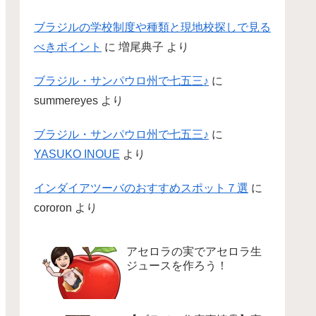
ブラジルの学校制度や種類と現地校探しで見る
べきポイント
に
増尾典子
より
ブラジル・サンパウロ州で七五三♪
に
summereyes
より
ブラジル・サンパウロ州で七五三♪
に
YASUKO INOUE
より
インダイアツーバのおすすめスポット７選
に
cororon
より
アセロラの実でアセロラ生
ジュースを作ろう！