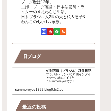
ブログ歴は12年。
主婦・ブログ運営・日本語講師・ラ
イターの４足わらじ生活。
日系ブラジル人2世の夫と娘＆息子&
わんこの4人+1匹家族。
旧ブログ
伯剌西爾（ブラジル）移住日記
ブラジル・サンパウロ州インダイ
アツーバ市に在住8年
☆summereyesです！
summereyes1983.blog9.fc2.com
最近の投稿