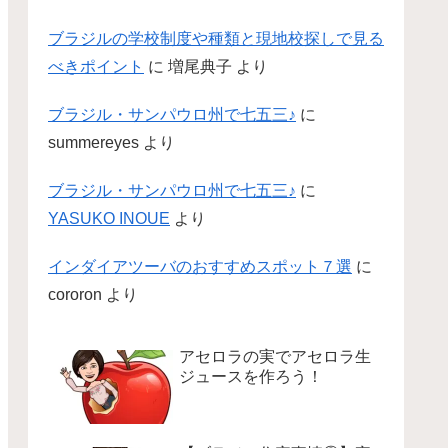
ブラジルの学校制度や種類と現地校探しで見る
べきポイント
に
増尾典子
より
ブラジル・サンパウロ州で七五三♪
に
summereyes
より
ブラジル・サンパウロ州で七五三♪
に
YASUKO INOUE
より
インダイアツーバのおすすめスポット７選
に
cororon
より
アセロラの実でアセロラ生
ジュースを作ろう！