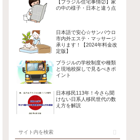
【ブラジル住宅事情②】家
の中の様子・日本と違う点
日本語で安心☆サンパウロ
市内外エステ・マッサージ
承ります！【2024年料金改
定版】
ブラジルの学校制度や種類
と現地校探しで見るべきポ
イント
日本移民113年！今さら聞
けない日系人移民世代の数
え方を解説