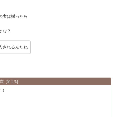
の実は採ったら
かな？
入されるんだね
次
い！