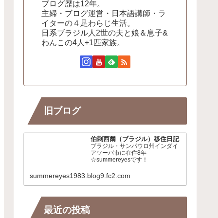
ブログ歴は12年。
主婦・ブログ運営・日本語講師・ラ
イターの４足わらじ生活。
日系ブラジル人2世の夫と娘＆息子&
わんこの4人+1匹家族。
旧ブログ
伯剌西爾（ブラジル）移住日記
ブラジル・サンパウロ州インダイ
アツーバ市に在住8年
☆summereyesです！
summereyes1983.blog9.fc2.com
最近の投稿