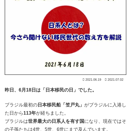
2021.06.19
2021.07.02
昨日、6月18日は「日本移民の日」でした。
ブラジル最初の
日本移民船「笠戸丸」
がブラジルに入港し
た日から
113年
が経ちました。
ブラジルは
世界最大の日系人を有す国
になり、現在ではそ
の子孫たちは4世、5世、6世にまで及んでいます。